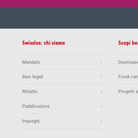
sab, 08.0
Estrazione del
Swisslos: chi siamo
Scopi be
Estrazioni precedenti
2
6
8
1
Mandato
Destinazio
Quote & vincite
Basi legali
Fondi can
Swiss Lotto
Ritratto
Progetti 
ven, 07.
Estrazione del
Quantità di numeri esatti
Estrazioni precedenti
Pubblicazioni
6 + 1
26
29
35
3
6
Impieghi
5 + 1
5
22
30
33
46