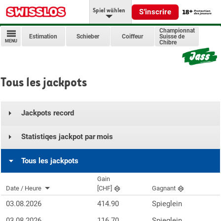
Spiel wählen
S'inscrire
Championnat
Estimation
Schieber
Coiffeur
Suisse de
MENU
Chibre
Tous les jackpots
Jackpots record
Statistiqes jackpot par mois
Tous les jackpots
Gain
Date / Heure
[CHF]
Gagnant
03.08.2026
414.90
Spieglein
03.08.2026
116.70
Spieglein