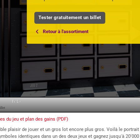
Tester gratuitement un billet
Retour à l'assortiment
es du jeu et plan des gains (PDF)
le plaisir de jouer et un gros lot encore plus gros. Voilà le portrait
symboles identiques dans un des deux jeux et gagnez jusqu'à 20'000 