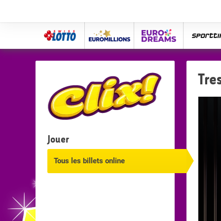
Swiss
Euro
eurodreams
spor
Lotto
Millions
Tre
Jouer
Tous les billets online