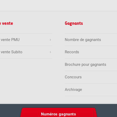
e vente
Gagnants
e vente PMU
Nombre de gagnants
 vente Subito
Records
Brochure pour gagnants
Concours
Archivage
n sur la protection des données
Règles et conditions de parti
Numéros gagnants