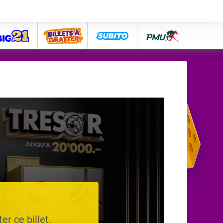
big21
lose
subito
pmu
er ce billet.