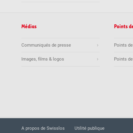
Médias
Points d
Communiqués de presse
Points d
Images, films & logos
Points de
Swisslos 2026
Sécurité
Déclaratio
A propos de Swisslos
Utilité publique