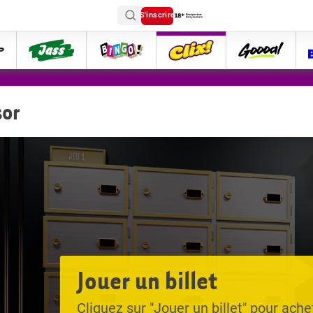
S'inscrire
ttip
Jass
Bingo
Clix
goooal
sor
Jouer un billet
Cliquez sur "Jouer un billet" pour achet