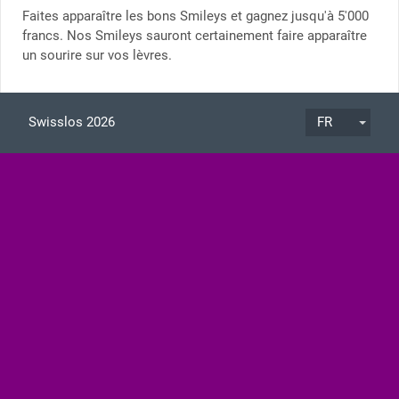
Faites apparaître les bons Smileys et gagnez jusqu'à 5'000
francs. Nos Smileys sauront certainement faire apparaître
un sourire sur vos lèvres.
Swisslos 2026
FR