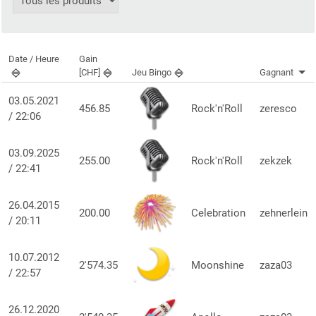
Date / Heure
Gain
[CHF]
Jeu Bingo
Gagnant
03.05.2021
456.85
Rock'n'Roll
zeresco
/ 22:06
03.09.2025
255.00
Rock'n'Roll
zekzek
/ 22:41
26.04.2015
200.00
Celebration
zehnerlein
/ 20:11
10.07.2012
2'574.35
Moonshine
zaza03
/ 22:57
26.12.2020