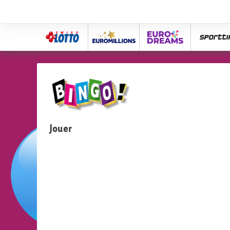
Swiss
Euro
eurodreams
spor
Lotto
Millions
Jouer