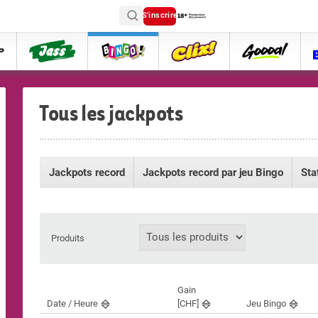
S'inscrire
ttip
Jass
Bingo
Clix
goooal
Tous les jackpots
Jackpots record
Jackpots record par jeu Bingo
Sta
Produits
Gain
Date / Heure
[CHF]
Jeu Bingo