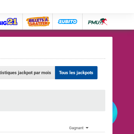
big21
lose
subito
pmu
tistiques jackpot par mois
Tous les jackpots
Gagnant