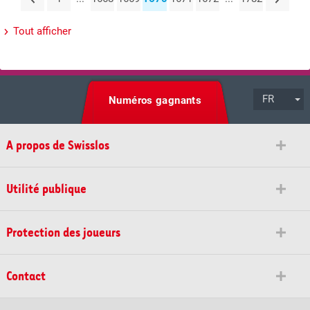
Tout afficher
FR
Numéros gagnants
A propos de Swisslos
Utilité publique
Protection des joueurs
Contact