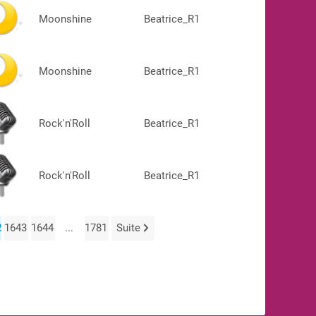
Moonshine
Beatrice_R1
Moonshine
Beatrice_R1
Rock'n'Roll
Beatrice_R1
Rock'n'Roll
Beatrice_R1
2
1643
1644
...
1781
Suite