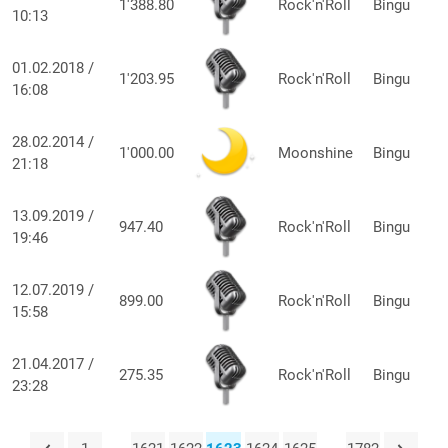
1'388.80
Rock'n'Roll
Bingu
10:13
01.02.2018 /
1'203.95
Rock'n'Roll
Bingu
16:08
28.02.2014 /
1'000.00
Moonshine
Bingu
21:18
13.09.2019 /
947.40
Rock'n'Roll
Bingu
19:46
12.07.2019 /
899.00
Rock'n'Roll
Bingu
15:58
21.04.2017 /
275.35
Rock'n'Roll
Bingu
23:28