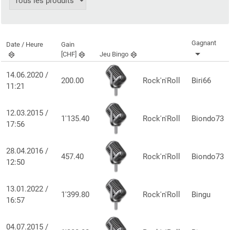
Gagnant
Date / Heure
Gain
[CHF]
Jeu Bingo
14.06.2020 /
200.00
Rock'n'Roll
Biri66
11:21
12.03.2015 /
1'135.40
Rock'n'Roll
Biondo73
17:56
28.04.2016 /
457.40
Rock'n'Roll
Biondo73
12:50
13.01.2022 /
1'399.80
Rock'n'Roll
Bingu
16:57
04.07.2015 /