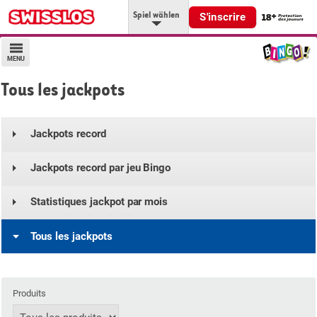
Spiel wählen
S'inscrire
MENU
Tous les jackpots
Jackpots record
Jackpots record par jeu Bingo
Statistiques jackpot par mois
Tous les jackpots
Produits