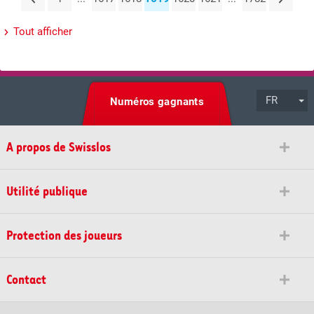
Tout afficher
FR
Numéros gagnants
A propos de Swisslos
Utilité publique
Protection des joueurs
Contact