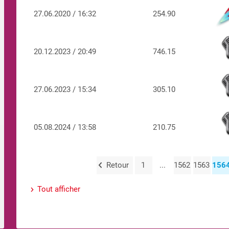
27.06.2020 / 16:32
254.90
20.12.2023 / 20:49
746.15
27.06.2023 / 15:34
305.10
05.08.2024 / 13:58
210.75
Retour
1
...
1562
1563
156
Tout afficher