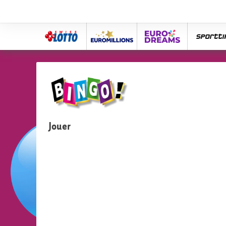
Swiss
Euro
eurodreams
spor
Lotto
Millions
Jouer