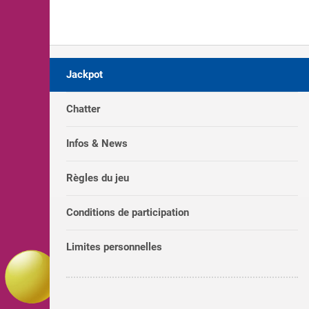
Jackpot
Chatter
Infos & News
Règles du jeu
Conditions de participation
Limites personnelles