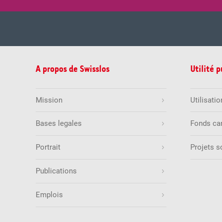
sam., 08.08.
Tirage du
A propos de Swisslos
Utilité 
Tirages précédents
2
6
8
1
Mission
Utilisati
Cotes & gains
Bases legales
Fonds ca
Swiss Lotto
Portrait
Projets 
ven., 07.08.
Tirage du
Nombre de numéros exa
Tirages précédents
Publications
6 + 1
26
29
35
3
6
Emplois
5 + 1
5
22
30
33
46