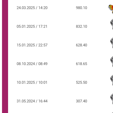
24.03.2025 / 14:20
980.10
05.01.2025 / 17:21
832.10
15.01.2025 / 22:57
628.40
08.10.2024 / 08:49
618.65
10.01.2025 / 10:01
525.50
31.05.2024 / 16:44
307.40