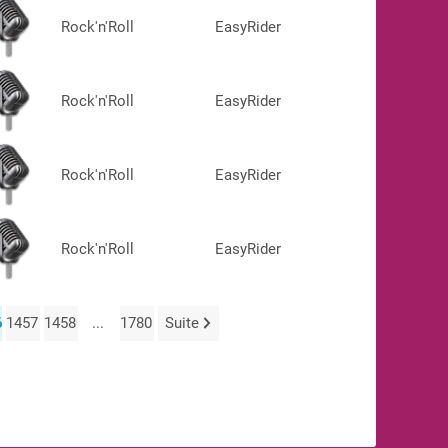
Rock'n'Roll
EasyRider
Rock'n'Roll
EasyRider
Rock'n'Roll
EasyRider
Rock'n'Roll
EasyRider
6
1457
1458
...
1780
Suite