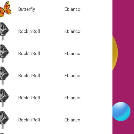
Butterfly
Eblanco
Rock'n'Roll
Eblanco
Rock'n'Roll
Eblanco
Rock'n'Roll
Eblanco
Rock'n'Roll
Eblanco
Rock'n'Roll
Eblanco