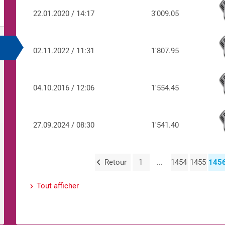
22.01.2020 / 14:17
3'009.05
02.11.2022 / 11:31
1'807.95
04.10.2016 / 12:06
1'554.45
27.09.2024 / 08:30
1'541.40
Retour
1
...
1454
1455
145
Tout afficher