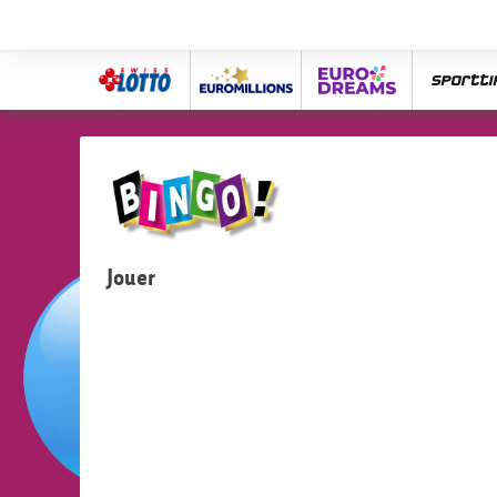
Swiss
Euro
eurodreams
spor
Lotto
Millions
Jouer