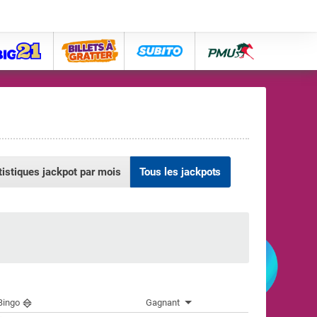
big21
lose
subito
pmu
tistiques jackpot par mois
Tous les jackpots
Bingo
Gagnant