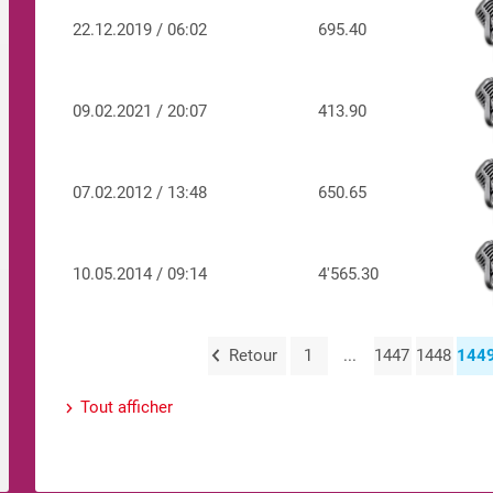
22.12.2019 / 06:02
695.40
09.02.2021 / 20:07
413.90
07.02.2012 / 13:48
650.65
10.05.2014 / 09:14
4'565.30
Retour
1
...
1447
1448
144
Tout afficher