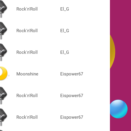
Rock'n'Roll
El_G
Rock'n'Roll
El_G
Rock'n'Roll
El_G
Moonshine
Eispower67
Rock'n'Roll
Eispower67
Rock'n'Roll
Eispower67