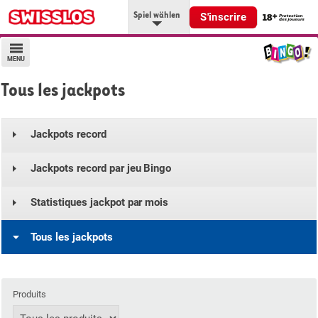
Spiel wählen
S'inscrire
MENU
Tous les jackpots
Jackpots record
Jackpots record par jeu Bingo
Statistiques jackpot par mois
Tous les jackpots
Produits