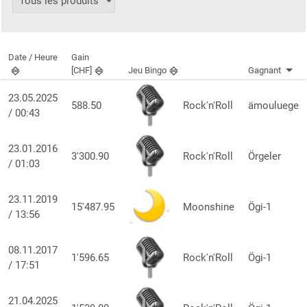
Date / Heure
Gain
[CHF]
Jeu Bingo
Gagnant
23.05.2025
588.50
Rock'n'Roll
ämouluege
/ 00:43
23.01.2016
3'300.90
Rock'n'Roll
Örgeler
/ 01:03
23.11.2019
15'487.95
Moonshine
Ögi-1
/ 13:56
08.11.2017
1'596.65
Rock'n'Roll
Ögi-1
/ 17:51
21.04.2025