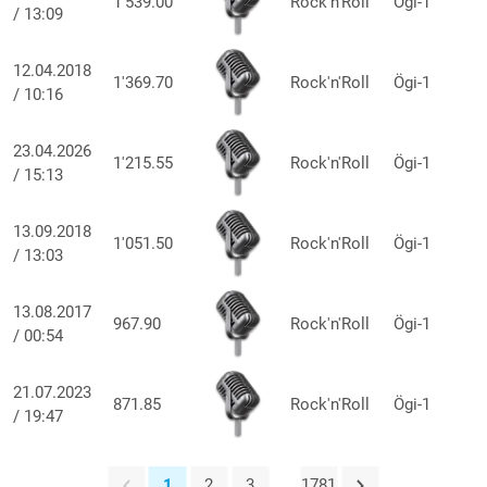
1'539.00
Rock'n'Roll
Ögi-1
/ 13:09
12.04.2018
1'369.70
Rock'n'Roll
Ögi-1
/ 10:16
23.04.2026
1'215.55
Rock'n'Roll
Ögi-1
/ 15:13
13.09.2018
1'051.50
Rock'n'Roll
Ögi-1
/ 13:03
13.08.2017
967.90
Rock'n'Roll
Ögi-1
/ 00:54
21.07.2023
871.85
Rock'n'Roll
Ögi-1
/ 19:47
1
2
3
...
1781