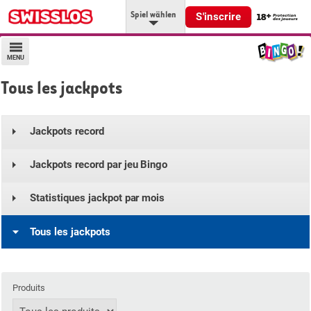
Spiel wählen
S'inscrire
MENU
Tous les jackpots
Jackpots record
Jackpots record par jeu Bingo
Statistiques jackpot par mois
Tous les jackpots
Produits