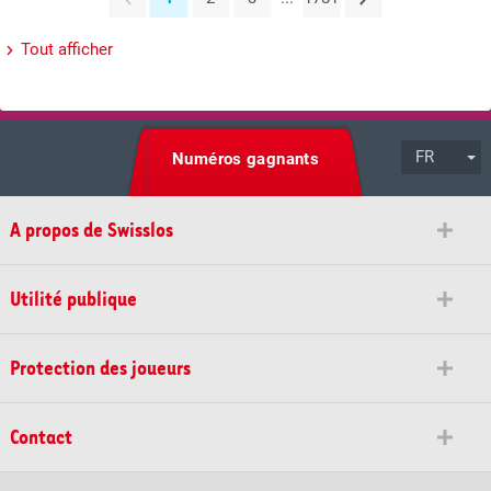
Tout afficher
FR
Numéros gagnants
A propos de Swisslos
Utilité publique
Protection des joueurs
Contact