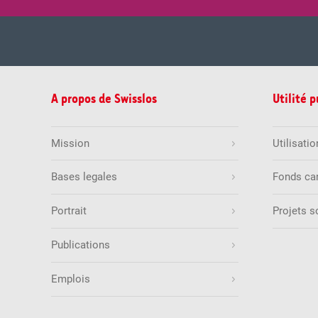
mer., 05.08.
Tirage du
A propos de Swisslos
Utilité 
Tirages précédents
5
8
9
1
Mission
Utilisati
Cotes & gains
Bases legales
Fonds ca
Swiss Lotto
Portrait
Projets 
mar., 04.08.
Tirage du
Nombre de numéros exa
Tirages précédents
Publications
6 + 1
25
30
34
4
6
Emplois
5 + 1
12
20
29
43
46