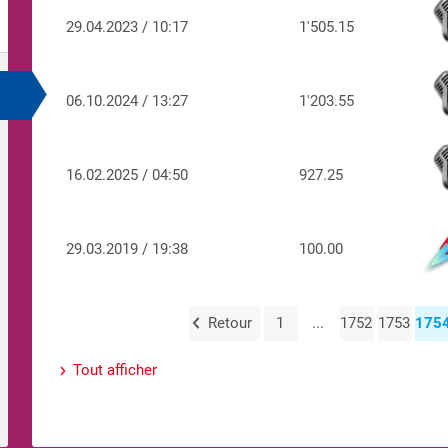
29.04.2023 / 10:17
1'505.15
06.10.2024 / 13:27
1'203.55
16.02.2025 / 04:50
927.25
29.03.2019 / 19:38
100.00
Retour
1
...
1752
1753
175
Tout afficher