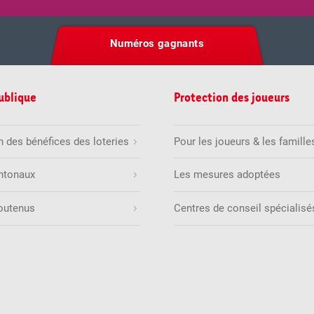
Numéros gagnants
2026
sam., 08.08
Prochain tirage:
publique
Protection des joueurs
1
7
.
3
Jackpot
4
41
42
4
1
CHF
on des bénéfices des loteries
Pour les joueurs & les famille
8
0
0
0
0
Jackpot
729626
ntonaux
Les mesures adoptées
CHF
Joker
soutenus
Centres de conseil spécialisé
2026
ven., 07.08
Prochain tirage:
cts
Nombre de gagnants
Gain (CHF)
Nombre des dernier
0
0.00
6
1
0
3
Jackpot
6
50
1
12
CHF
0
0.00
5
2
5
0
4
18'651.45
4
Premier prix estimé
CHF