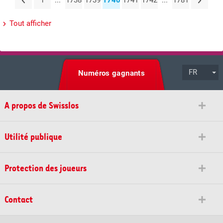
1
...
1738
1739
1740
1741
1742
...
1781
Tout afficher
FR
Numéros gagnants
A propos de Swisslos
Utilité publique
Protection des joueurs
Contact