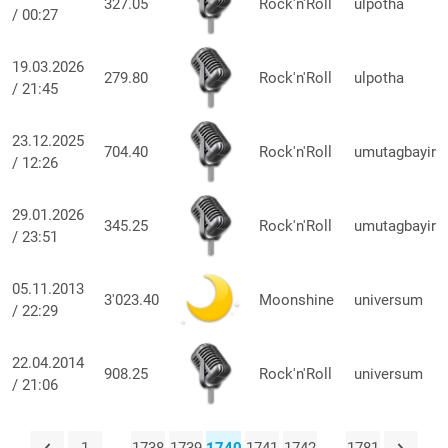
327.05
Rock'n'Roll
ulpotha
/ 00:27
19.03.2026
279.80
Rock'n'Roll
ulpotha
/ 21:45
23.12.2025
704.40
Rock'n'Roll
umutagbayir
/ 12:26
29.01.2026
345.25
Rock'n'Roll
umutagbayir
/ 23:51
05.11.2013
3'023.40
Moonshine
universum
/ 22:29
22.04.2014
908.25
Rock'n'Roll
universum
/ 21:06