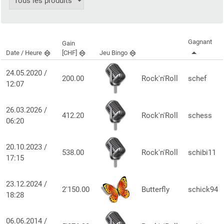
Gagnant
Gain
Date / Heure
[CHF]
Jeu Bingo
24.05.2020 /
200.00
Rock'n'Roll
schef
12:07
26.03.2026 /
412.20
Rock'n'Roll
schess
06:20
20.10.2023 /
538.00
Rock'n'Roll
schibi11
17:15
23.12.2024 /
2'150.00
Butterfly
schick94
18:28
06.06.2014 /