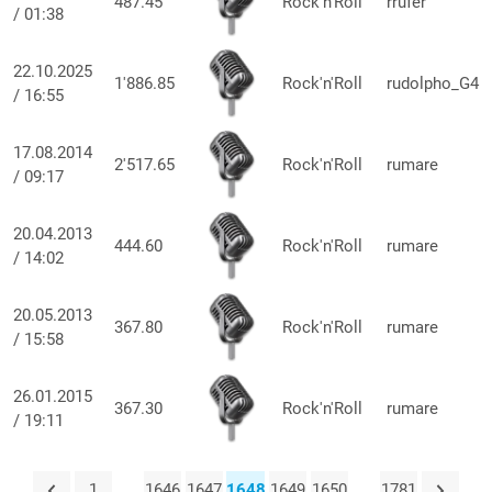
487.45
Rock'n'Roll
rrufer
/ 01:38
22.10.2025
1'886.85
Rock'n'Roll
rudolpho_G4
/ 16:55
17.08.2014
2'517.65
Rock'n'Roll
rumare
/ 09:17
20.04.2013
444.60
Rock'n'Roll
rumare
/ 14:02
20.05.2013
367.80
Rock'n'Roll
rumare
/ 15:58
26.01.2015
367.30
Rock'n'Roll
rumare
/ 19:11
1
...
1646
1647
1648
1649
1650
...
1781