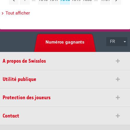
Tout afficher
FR
Numéros gagnants
A propos de Swisslos
Utilité publique
Protection des joueurs
Contact