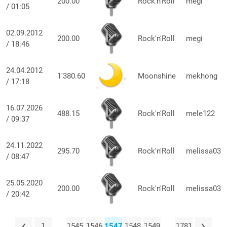
200.00
Rock'n'Roll
megi
/ 01:05
02.09.2012
200.00
Rock'n'Roll
megi
/ 18:46
24.04.2012
1'380.60
Moonshine
mekhong
/ 17:18
16.07.2026
488.15
Rock'n'Roll
mele122
/ 09:37
24.11.2022
295.70
Rock'n'Roll
melissa03
/ 08:47
25.05.2020
200.00
Rock'n'Roll
melissa03
/ 20:42
1
...
1545
1546
1547
1548
1549
...
1781