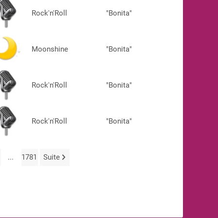
Rock'n'Roll
"Bonita"
Moonshine
"Bonita"
Rock'n'Roll
"Bonita"
Rock'n'Roll
"Bonita"
...
1781
Suite