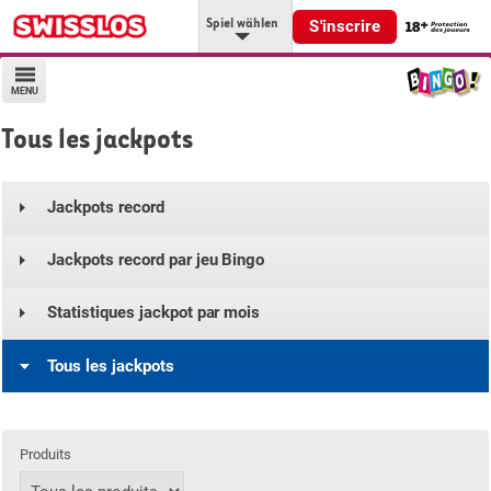
Spiel wählen
S'inscrire
MENU
Tous les jackpots
Jackpots record
Jackpots record par jeu Bingo
Statistiques jackpot par mois
Tous les jackpots
Produits