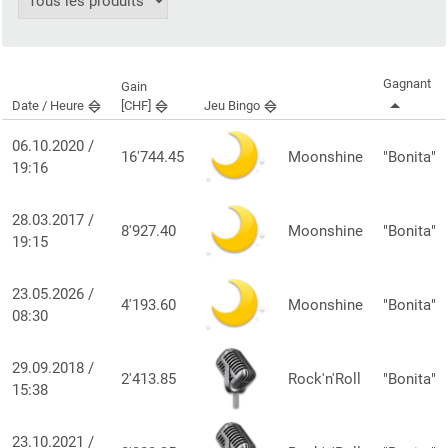
Gagnant
Gain
Date / Heure
[CHF]
Jeu Bingo
06.10.2020 /
16'744.45
Moonshine
"Bonita"
19:16
28.03.2017 /
8'927.40
Moonshine
"Bonita"
19:15
23.05.2026 /
4'193.60
Moonshine
"Bonita"
08:30
29.09.2018 /
2'413.85
Rock'n'Roll
"Bonita"
15:38
23.10.2021 /