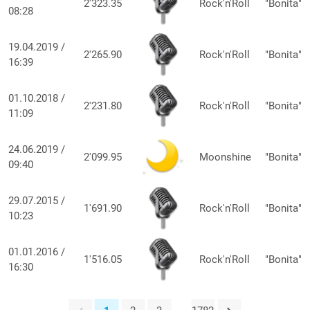
2'323.35
Rock'n'Roll
"Bonita"
08:28
19.04.2019 /
2'265.90
Rock'n'Roll
"Bonita"
16:39
01.10.2018 /
2'231.80
Rock'n'Roll
"Bonita"
11:09
24.06.2019 /
2'099.95
Moonshine
"Bonita"
09:40
29.07.2015 /
1'691.90
Rock'n'Roll
"Bonita"
10:23
01.01.2016 /
1'516.05
Rock'n'Roll
"Bonita"
16:30