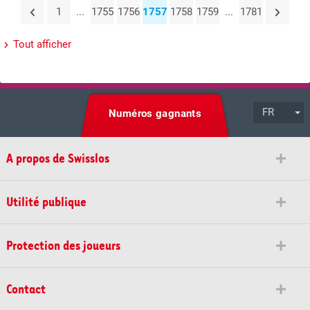
1
...
1755
1756
1757
1758
1759
...
1781
Tout afficher
FR
Numéros gagnants
A propos de Swisslos
Utilité publique
Protection des joueurs
Contact