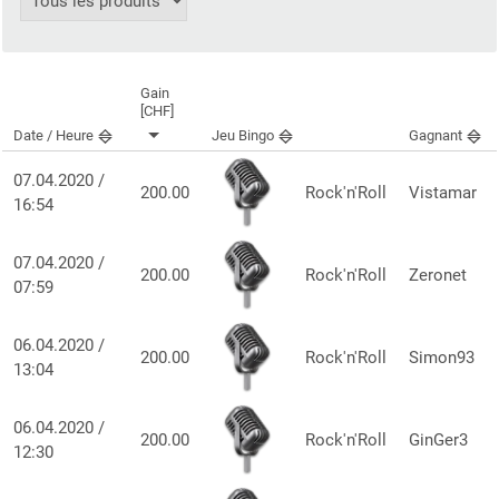
Gain
[CHF]
Date / Heure
Jeu Bingo
Gagnant
07.04.2020 /
200.00
Rock'n'Roll
Vistamar
16:54
07.04.2020 /
200.00
Rock'n'Roll
Zeronet
07:59
06.04.2020 /
200.00
Rock'n'Roll
Simon93
13:04
06.04.2020 /
200.00
Rock'n'Roll
GinGer3
12:30