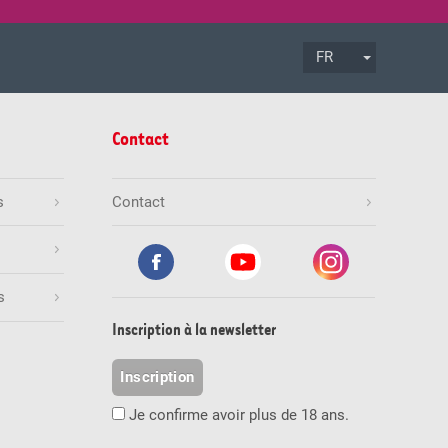
FR
.2026
heure 17:00
Heure de clôture
Contact
Mio.
Jouer maintenant
s
Contact
s
.2026
heure 19:30
Heure de clôture
s chiffres exacts
Nombre de gagnants
Gain (CHF)
Inscription à la newsletter
1
236'842.00
Mio.
Jouer maintenant
Inscription
0
0.00
Je confirme avoir plus de 18 ans.
0
0
0
9
1'000.00