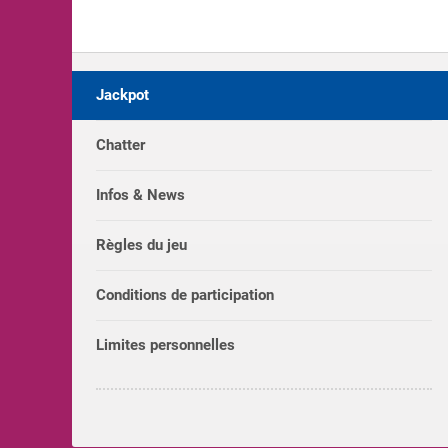
Jackpot
Chatter
Infos & News
Règles du jeu
Conditions de participation
Limites personnelles