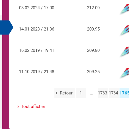
08.02.2024 / 17:00
212.00
14.01.2023 / 21:36
209.95
16.02.2019 / 19:41
209.80
11.10.2019 / 21:48
209.25
Retour
1
...
1763
1764
176
Tout afficher