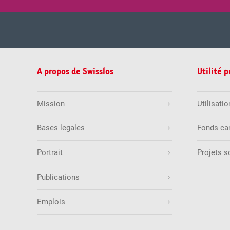
mer., 05.08.
Tirage du
A propos de Swisslos
Utilité 
Tirages précédents
5
8
9
1
Mission
Utilisati
Cotes & gains
Bases legales
Fonds ca
Swiss Lotto
Portrait
Projets 
mar., 04.08.
Tirage du
Nombre de numéros exa
Tirages précédents
Publications
6 + 1
25
30
34
4
6
Emplois
5 + 1
12
20
29
43
46