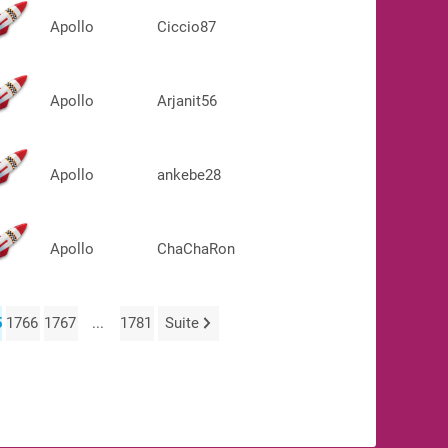
Apollo
Ciccio87
Apollo
Arjanit56
Apollo
ankebe28
Apollo
ChaChaRon
5
1766
1767
...
1781
Suite