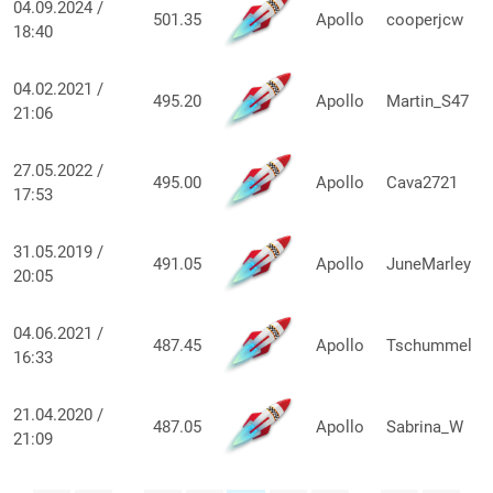
04.09.2024 /
501.35
Apollo
cooperjcw
18:40
04.02.2021 /
495.20
Apollo
Martin_S47
21:06
27.05.2022 /
495.00
Apollo
Cava2721
17:53
31.05.2019 /
491.05
Apollo
JuneMarley
20:05
04.06.2021 /
487.45
Apollo
Tschummel
16:33
21.04.2020 /
487.05
Apollo
Sabrina_W
21:09