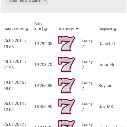
Gain
Date / Heure
[CHF]
Jeu Bingo
Gagnant
25.06.2011 /
Lucky
19'792.05
Daniel_I1
18:55
7
28.10.2011 /
Lucky
19'703.70
timon96
21:26
7
19.04.2026 /
Lucky
19'266.85
Roysun
09:02
7
05.02.2014 /
Lucky
18'456.90
Urs_M3
12:09
7
25.02.2022 /
Lucky