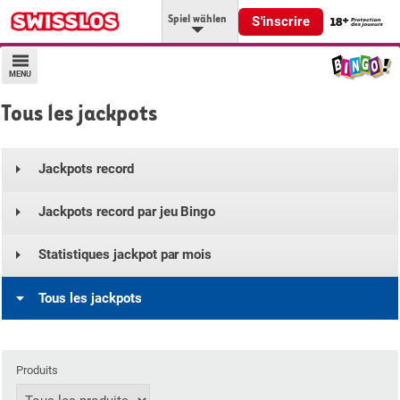
Spiel wählen
S'inscrire
MENU
Tous les jackpots
Jackpots record
Jackpots record par jeu Bingo
Statistiques jackpot par mois
Tous les jackpots
Produits