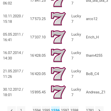
17'841.25
bla_bla_bla_3
06:02
7
10.11.2020 /
Lucky
17'573.25
arco12
15:18
7
05.05.2011 /
Lucky
17'337.10
Erich_H
16:41
7
16.07.2014 /
Lucky
16'428.05
tham4255
14:30
7
21.05.2017 /
Lucky
16'420.05
BoB_C4
11:26
7
30.12.2012 /
Lucky
15'895.45
Andreas_Z1
18:01
7
1
...
1594
1595
1596
1597
1598
...
1781