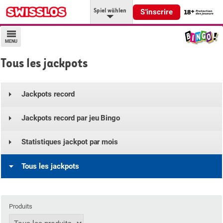
Spiel wählen
S'inscrire
MENU
Tous les jackpots
Jackpots record
Jackpots record par jeu Bingo
Statistiques jackpot par mois
Tous les jackpots
Produits