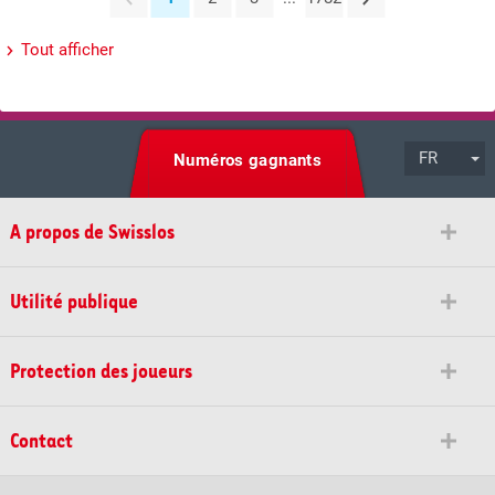
Tout afficher
FR
Numéros gagnants
A propos de Swisslos
Utilité publique
Protection des joueurs
Contact