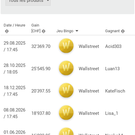
Date / Heure
Gain
[CHF]
Jeu Bingo
Gagnant
29.08.2025
32'369.70
Wallstreet
Acid303
/ 17:45
28.10.2025
25'545.90
Wallstreet
Luan13
/ 18:05
18.12.2025
20'397.55
Wallstreet
KateFisch
/ 17:45
08.08.2026
18'937.80
Wallstreet
Lisa_1
/ 17:45
01.06.2026