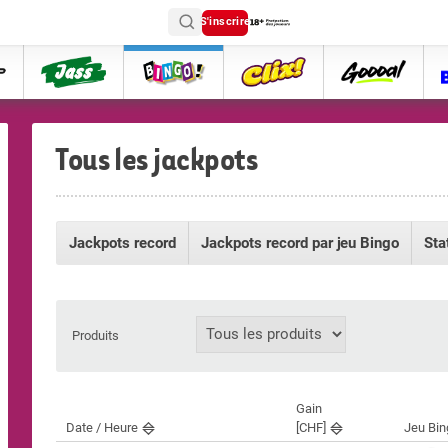
S'inscrire
ttip
Jass
Bingo
Clix
goooal
Tous les jackpots
Jackpots record
Jackpots record par jeu Bingo
Sta
Produits
Gain
Date / Heure
[CHF]
Jeu Bin