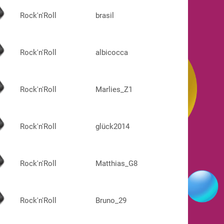
Rock'n'Roll
brasil
Rock'n'Roll
albicocca
Rock'n'Roll
Marlies_Z1
Rock'n'Roll
glück2014
Rock'n'Roll
Matthias_G8
Rock'n'Roll
Bruno_29