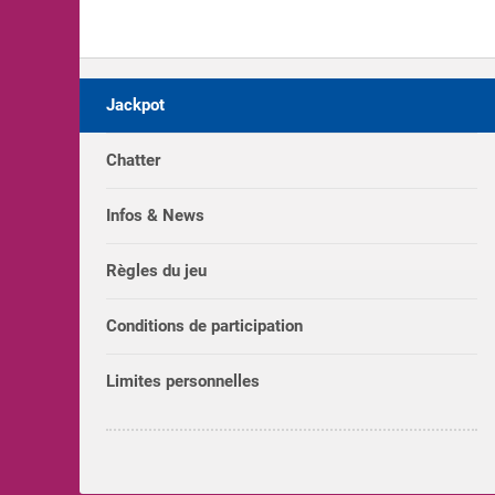
Jackpot
Chatter
Infos & News
Règles du jeu
Conditions de participation
Limites personnelles