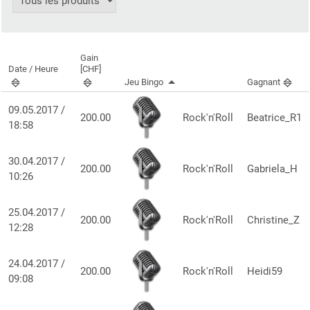
Gain
Date / Heure
[CHF]
Jeu Bingo
Gagnant
09.05.2017 /
200.00
Rock'n'Roll
Beatrice_R1
18:58
30.04.2017 /
200.00
Rock'n'Roll
Gabriela_H
10:26
25.04.2017 /
200.00
Rock'n'Roll
Christine_Z
12:28
24.04.2017 /
200.00
Rock'n'Roll
Heidi59
09:08