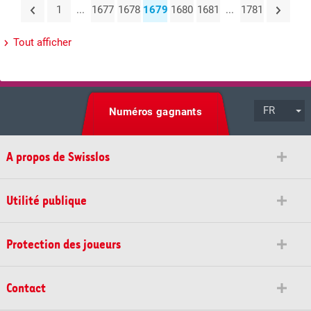
1
...
1677
1678
1679
1680
1681
...
1781
Tout afficher
FR
Numéros gagnants
A propos de Swisslos
Utilité publique
Protection des joueurs
Contact