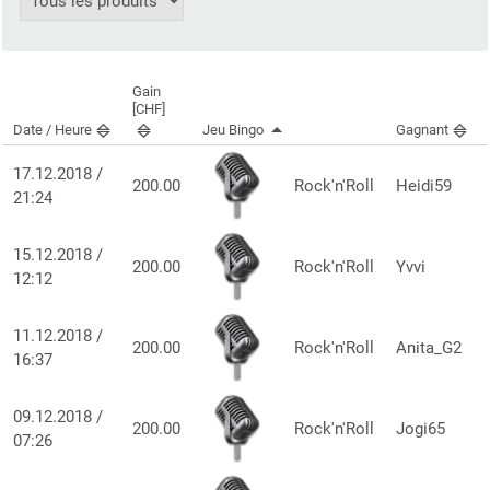
Gain
[CHF]
Date / Heure
Jeu Bingo
Gagnant
17.12.2018 /
200.00
Rock'n'Roll
Heidi59
21:24
15.12.2018 /
200.00
Rock'n'Roll
Yvvi
12:12
11.12.2018 /
200.00
Rock'n'Roll
Anita_G2
16:37
09.12.2018 /
200.00
Rock'n'Roll
Jogi65
07:26