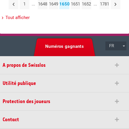
1
...
1648
1649
1650
1651
1652
...
1781
Tout afficher
FR
Numéros gagnants
A propos de Swisslos
Utilité publique
Protection des joueurs
Contact