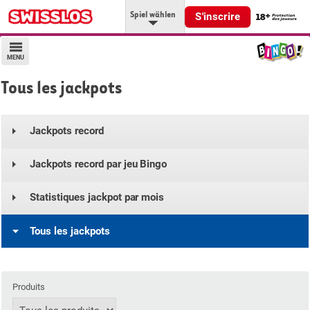
Spiel wählen
S'inscrire
MENU
Tous les jackpots
Jackpots record
Jackpots record par jeu Bingo
Statistiques jackpot par mois
Tous les jackpots
Produits