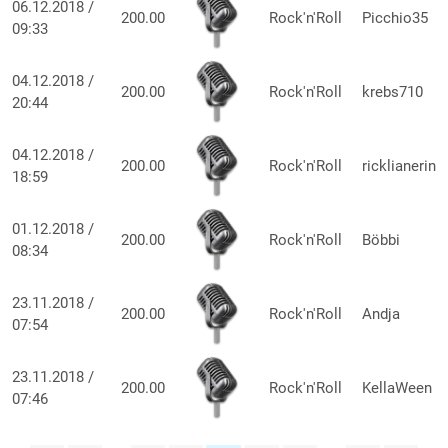
06.12.2018 /
200.00
Rock'n'Roll
Picchio35
09:33
04.12.2018 /
200.00
Rock'n'Roll
krebs710
20:44
04.12.2018 /
200.00
Rock'n'Roll
ricklianerin
18:59
01.12.2018 /
200.00
Rock'n'Roll
Böbbi
08:34
23.11.2018 /
200.00
Rock'n'Roll
Andja
07:54
23.11.2018 /
200.00
Rock'n'Roll
KellaWeen
07:46