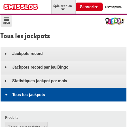
Spiel wählen
S'inscrire
MENU
Tous les jackpots
Jackpots record
Jackpots record par jeu Bingo
Statistiques jackpot par mois
Tous les jackpots
Produits