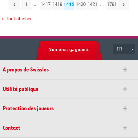
1
...
1417
1418
1419
1420
1421
...
1781
Tout afficher
FR
Numéros gagnants
A propos de Swisslos
Utilité publique
Protection des joueurs
Contact