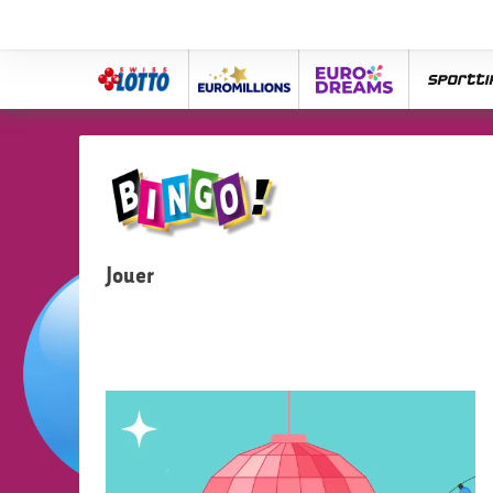
Swiss
Euro
eurodreams
spor
Lotto
Millions
Jouer