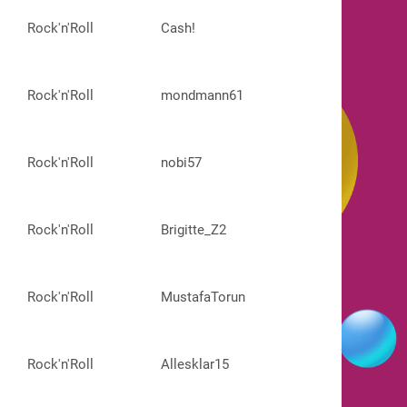
Rock'n'Roll
Cash!
Rock'n'Roll
mondmann61
Rock'n'Roll
nobi57
Rock'n'Roll
Brigitte_Z2
Rock'n'Roll
MustafaTorun
Rock'n'Roll
Allesklar15