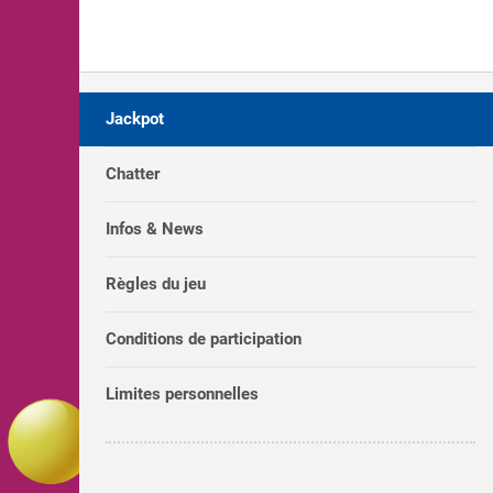
Jackpot
Chatter
Infos & News
Règles du jeu
Conditions de participation
Limites personnelles