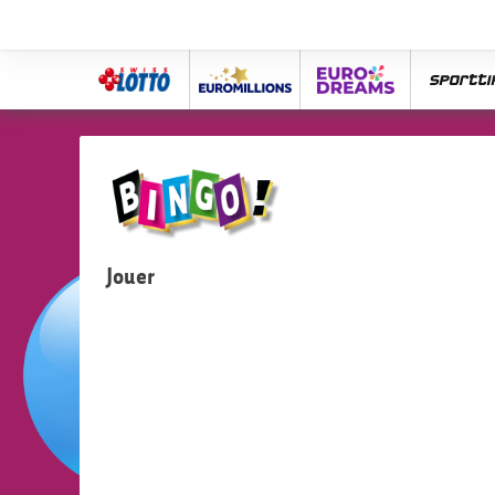
Swiss
Euro
eurodreams
spor
Lotto
Millions
Jouer