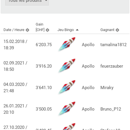
Gain
Date / Heure
[CHF]
Jeu Bingo
Gagnant
15.02.2018 /
6'203.75
Apollo
tamalina1812
18:39
02.09.2021 /
3'916.20
Apollo
feuerzauber
18:50
04.03.2020 /
3'641.10
Apollo
Miraky
21:48
26.01.2021 /
3'500.05
Apollo
Bruno_P12
20:10
27.10.2020 /