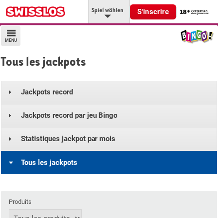
Spiel wählen
S'inscrire
MENU
Tous les jackpots
Jackpots record
Jackpots record par jeu Bingo
Statistiques jackpot par mois
Tous les jackpots
Produits