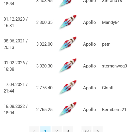
3'408.45
Apollo
Stefano18
18:34
01.12.2023 /
3'300.35
Apollo
Mandy84
16:31
08.06.2021 /
3'022.00
Apollo
petr
20:13
01.02.2026 /
3'020.30
Apollo
sternenweg3
18:38
17.04.2021 /
2'775.40
Apollo
Gishti
21:44
18.08.2022 /
2'765.25
Apollo
Berniberni21
18:04
1
2
3
...
1781