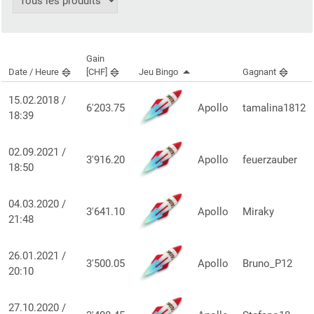
Gain
Date / Heure
[CHF]
Jeu Bingo
Gagnant
15.02.2018 /
6'203.75
Apollo
tamalina1812
18:39
02.09.2021 /
3'916.20
Apollo
feuerzauber
18:50
04.03.2020 /
3'641.10
Apollo
Miraky
21:48
26.01.2021 /
3'500.05
Apollo
Bruno_P12
20:10
27.10.2020 /