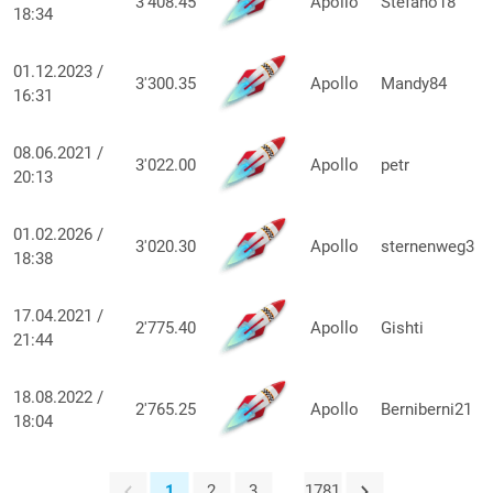
3'408.45
Apollo
Stefano18
18:34
01.12.2023 /
3'300.35
Apollo
Mandy84
16:31
08.06.2021 /
3'022.00
Apollo
petr
20:13
01.02.2026 /
3'020.30
Apollo
sternenweg3
18:38
17.04.2021 /
2'775.40
Apollo
Gishti
21:44
18.08.2022 /
2'765.25
Apollo
Berniberni21
18:04
1
2
3
...
1781