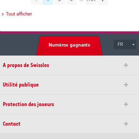
Tout afficher
FR
Numéros gagnants
A propos de Swisslos
Utilité publique
Protection des joueurs
Contact