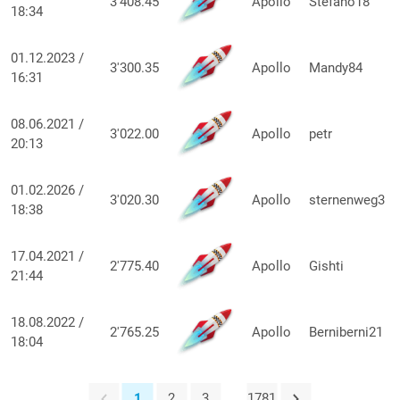
3'408.45
Apollo
Stefano18
18:34
01.12.2023 /
3'300.35
Apollo
Mandy84
16:31
08.06.2021 /
3'022.00
Apollo
petr
20:13
01.02.2026 /
3'020.30
Apollo
sternenweg3
18:38
17.04.2021 /
2'775.40
Apollo
Gishti
21:44
18.08.2022 /
2'765.25
Apollo
Berniberni21
18:04
1
2
3
...
1781