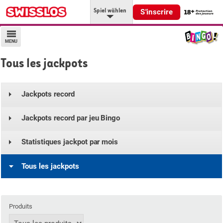
Spiel wählen
S'inscrire
MENU
Tous les jackpots
Jackpots record
Jackpots record par jeu Bingo
Statistiques jackpot par mois
Tous les jackpots
Produits