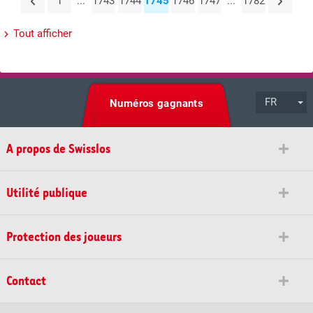
1
...
1743
1744
1745
1746
1747
...
1782
Tout afficher
FR
Numéros gagnants
A propos de Swisslos
Utilité publique
Protection des joueurs
Contact