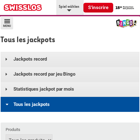
Spiel wählen
S'inscrire
MENU
Tous les jackpots
Jackpots record
Jackpots record par jeu Bingo
Statistiques jackpot par mois
Tous les jackpots
Produits