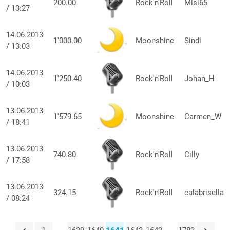
200.00
Rock'n'Roll
Misi65
/ 13:27
14.06.2013
1'000.00
Moonshine
Sindi
/ 13:03
14.06.2013
1'250.40
Rock'n'Roll
Johan_H
/ 10:03
13.06.2013
1'579.65
Moonshine
Carmen_W
/ 18:41
13.06.2013
740.80
Rock'n'Roll
Cilly
/ 17:58
13.06.2013
324.15
Rock'n'Roll
calabrisella
/ 08:24