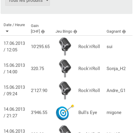
Date / Heure
Gain
[CHF]
Jeu Bingo
Gagnant
17.06.2013
10'295.65
Rock'n'Roll
sui
/ 12:05
15.06.2013
320.75
Rock'n'Roll
Sonja_H2
/ 14:00
15.06.2013
2'127.90
Rock'n'Roll
Andre_G1
/ 09:24
14.06.2013
3'946.55
Bull's Eye
migone
/ 21:27
14.06.2013