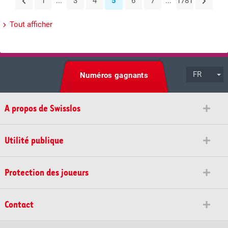
1
...
3
4
5
6
7
...
1781
Tout afficher
FR
Numéros gagnants
A propos de Swisslos
Utilité publique
Protection des joueurs
Contact