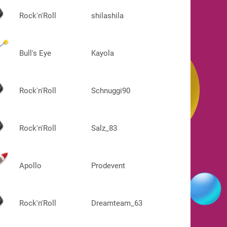
Rock'n'Roll
shilashila
Bull's Eye
Kayola
Rock'n'Roll
Schnuggi90
Rock'n'Roll
Salz_83
Apollo
Prodevent
Rock'n'Roll
Dreamteam_63