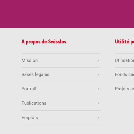
A propos de Swisslos
Utilité 
Mission
Utilisati
Bases legales
Fonds ca
Portrait
Projets 
Publications
Emplois