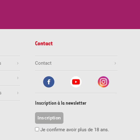
Contact
s
Contact
s
Inscription à la newsletter
Inscription
Je confirme avoir plus de 18 ans.