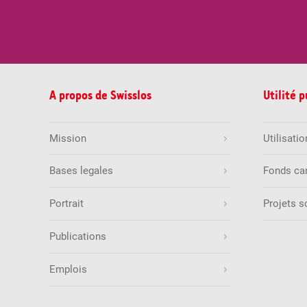
A propos de Swisslos
Utilité 
Mission
Utilisati
Bases legales
Fonds ca
Portrait
Projets 
Publications
Emplois