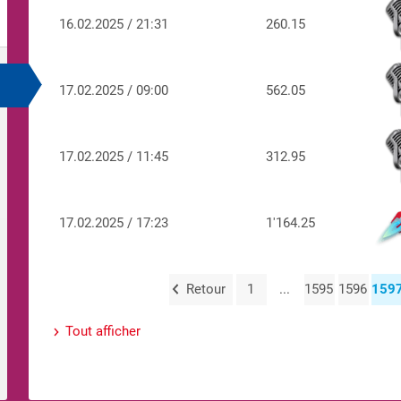
16.02.2025 / 21:31
260.15
17.02.2025 / 09:00
562.05
17.02.2025 / 11:45
312.95
17.02.2025 / 17:23
1'164.25
Retour
1
...
1595
1596
159
Tout afficher