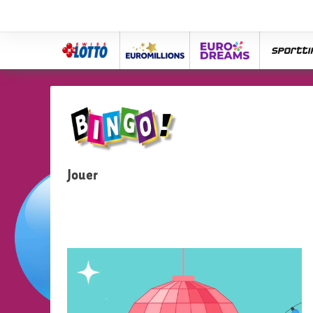
Swiss
Euro
eurodreams
spor
Lotto
Millions
Jouer