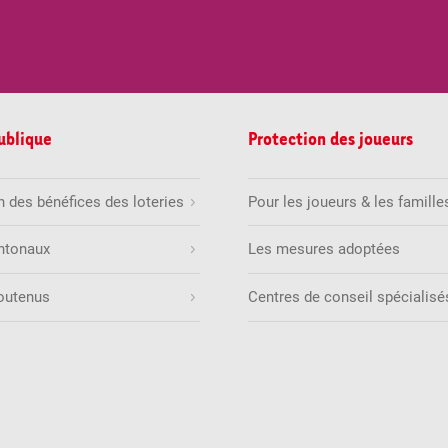
publique
Protection des joueurs
on des bénéfices des loteries
Pour les joueurs & les famille
ntonaux
Les mesures adoptées
soutenus
Centres de conseil spécialisé