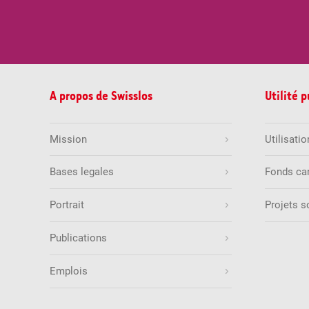
A propos de Swisslos
Utilité 
Mission
Utilisati
Bases legales
Fonds ca
Portrait
Projets 
Publications
Emplois