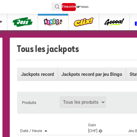
S'inscrire
ttip
Jass
Bingo
Clix
goooal
Tous les jackpots
Jackpots record
Jackpots record par jeu Bingo
Sta
Produits
Gain
Date / Heure
[CHF]
Jeu 