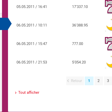
05.05.2011 / 16:41
17'337.10
06.05.2011 / 10:11
36'388.95
06.05.2011 / 15:47
777.00
06.05.2011 / 21:53
5'054.20
Retour
1
2
3
Tout afficher