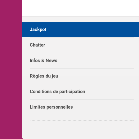
Jackpot
Chatter
Infos & News
Règles du jeu
Conditions de participation
Limites personnelles