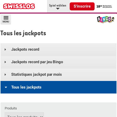
Spiel wählen
S'inscrire
MENU
Tous les jackpots
Jackpots record
Jackpots record par jeu Bingo
Statistiques jackpot par mois
Tous les jackpots
Produits