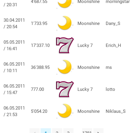
4'687.55
Moonshine
morningstar
/ 20:31
30.04.2011
1'733.95
Moonshine
Dany_S
/ 20:54
05.05.2011
17'337.10
Lucky 7
Erich_H
/ 16:41
06.05.2011
36'388.95
Moonshine
ms
/ 10:11
06.05.2011
777.00
Lucky 7
lotto
/ 15:47
06.05.2011
5'054.20
Moonshine
Niklaus_S
/ 21:53