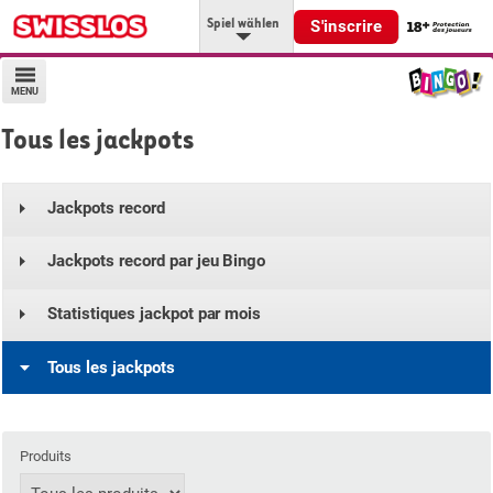
Spiel wählen
S'inscrire
MENU
Tous les jackpots
Jackpots record
Jackpots record par jeu Bingo
Statistiques jackpot par mois
Tous les jackpots
Produits