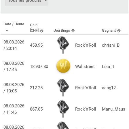
Date / Heure
Gain
[CHF]
Jeu Bingo
Gagnant
08.08.2026
458.95
Rock'n'Roll
chrisni_B
/ 20:14
08.08.2026
18'937.80
Wallstreet
Lisa_1
/ 17:45
08.08.2026
312.25
Rock'n'Roll
aang12
/ 13:05
08.08.2026
867.85
Rock'n'Roll
Manu_Maus
/ 11:46
08.08.2026