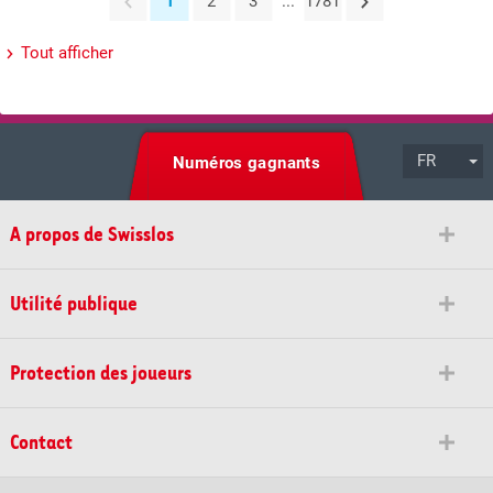
1
2
3
...
1781
Tout afficher
FR
Numéros gagnants
A propos de Swisslos
Utilité publique
Protection des joueurs
Contact