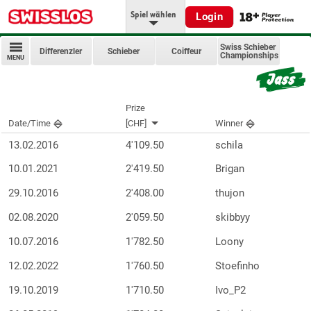
Spiel wählen
Login
Swiss Schieber
Differenzler
Schieber
Coiffeur
Championships
MENU
Prize
Date/Time
[CHF]
Winner
13.02.2016
4'109.50
schila
10.01.2021
2'419.50
Brigan
29.10.2016
2'408.00
thujon
02.08.2020
2'059.50
skibbyy
10.07.2016
1'782.50
Loony
12.02.2022
1'760.50
Stoefinho
19.10.2019
1'710.50
Ivo_P2