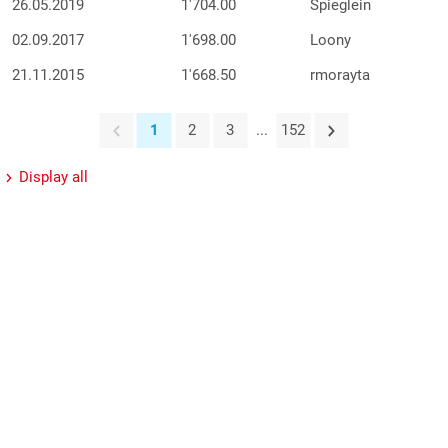
26.05.2019
1'704.00
Spieglein
02.09.2017
1'698.00
Loony
21.11.2015
1'668.50
rmorayta
1
2
3
...
152
Display all