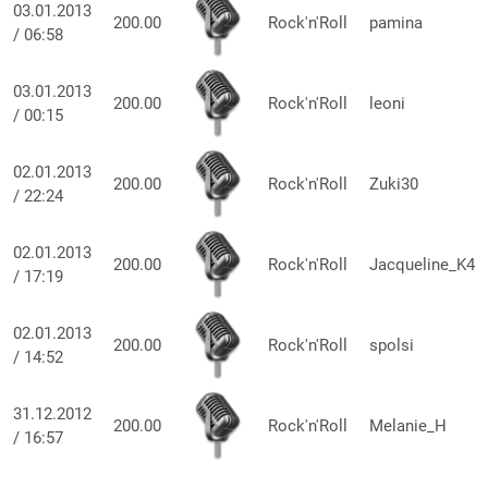
03.01.2013
200.00
Rock'n'Roll
pamina
/ 06:58
03.01.2013
200.00
Rock'n'Roll
leoni
/ 00:15
02.01.2013
200.00
Rock'n'Roll
Zuki30
/ 22:24
02.01.2013
200.00
Rock'n'Roll
Jacqueline_K4
/ 17:19
02.01.2013
200.00
Rock'n'Roll
spolsi
/ 14:52
31.12.2012
200.00
Rock'n'Roll
Melanie_H
/ 16:57