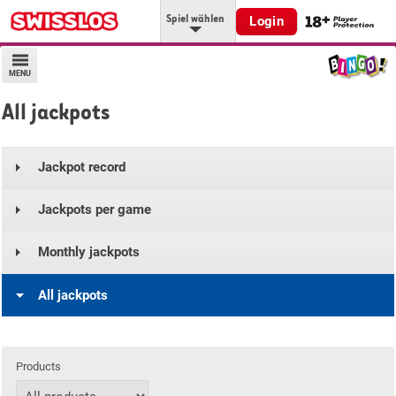
Spiel wählen
Login
MENU
All jackpots
Jackpot record
Jackpots per game
Monthly jackpots
All jackpots
Products