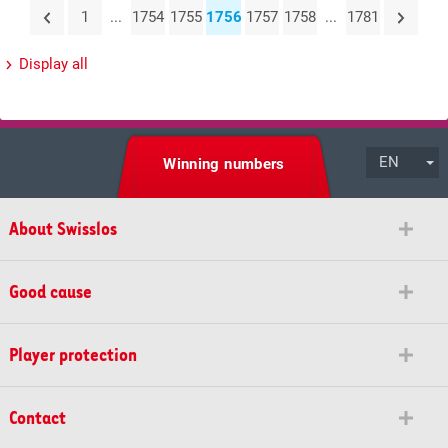
1
...
1754
1755
1756
1757
1758
...
1781
Display all
EN
Winning numbers
About Swisslos
Good cause
Player protection
Contact