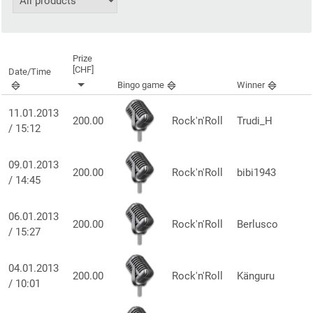
Prize
[CHF]
Date/Time
Bingo game
Winner
11.01.2013
200.00
Rock'n'Roll
Trudi_H
/ 15:12
09.01.2013
200.00
Rock'n'Roll
bibi1943
/ 14:45
06.01.2013
200.00
Rock'n'Roll
Berlusco
/ 15:27
04.01.2013
200.00
Rock'n'Roll
Känguru
/ 10:01